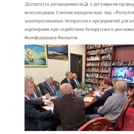
Достигнута договоренность🤝 о регулярном прове
консолидации Союзом юридических лиц «Республи
заинтересованных белорусских предприятий для и
партнерами при содействии белорусского дипломат
#конфедерация #копыток